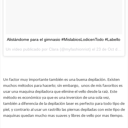
Alistándome para el gimnasio #MislabiosLodicenTodo #Labello
Un vídeo publicado por Clara (@myfashionriot) el
23 de Oct de 2015 a la(s) 10:39 PDT
Un factor muy importante también es una buena depilación. 
Existen 
muchos métodos para hacerlo; sin embargo,  unos de mis favoritos es 
usar una maquina depiladora que elimine el vello desde la raíz. Este 
método es económico ya que es una inversion de una sola vez, 
también a diferencia de la depilación laser es perfecto para todo tipo de 
piel, y contrario al usar un rastrillo las piernas depiladas con este tipo de 
maquinas quedan mucho mas suaves y libres de vello por mas tiempo.