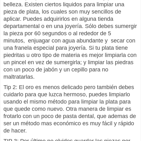
belleza. Existen ciertos liquidos para limpiar una
pieza de plata, los cuales son muy sencillos de
aplicar. Puedes adquirirlos en alguna tienda
departamental o en una joyería. Sólo debes sumergir
la pieza por 60 segundos o al rededor de 5
minutos, enjuagar con agua abundante y secar con
una franela especial para joyería. Si tu plata tiene
piedritas u otro tipo de materia es mejor limpiarla con
un pincel en vez de sumergirla; y
limpiar
las piedras
con un poco de jabón y un cepillo para no
maltratarlas.
Tip 2: El oro es menos delicado pero
también
debes
cuidarlo para que luzca hermoso, puedes
limpiarlo
usando el mismo método para limpiar la plata para
que quede como nuevo. Otra manera de limpiar es
frotarlo
con un poco de pasta dental, que ademas de
ser un
método
mas
económico es muy fácil y rápido
de hacer.
TIP 3: Por último no olvides guardar las piezas por