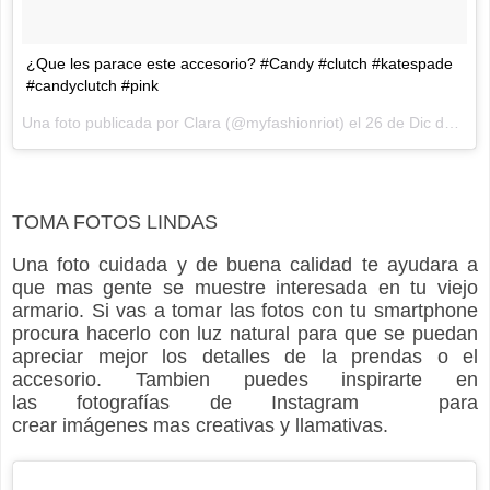
¿Que les parace este accesorio? #Candy #clutch #katespade
#candyclutch #pink
Una foto publicada por Clara (@myfashionriot) el
26 de Dic de 2015 a la(s) 6:46 PST
TOMA FOTOS LINDAS
Una foto cuidada y de buena calidad te ayudara a
que mas gente se muestre interesada en tu viejo
armario. Si vas a tomar las fotos con tu smartphone
procura hacerlo con luz natural para que se puedan
apreciar mejor los detalles de la prendas o el
accesorio.
Tambien puedes inspirarte en
las
fotografías
de Instagram para
crear
imágenes
mas creativas y llamativas.