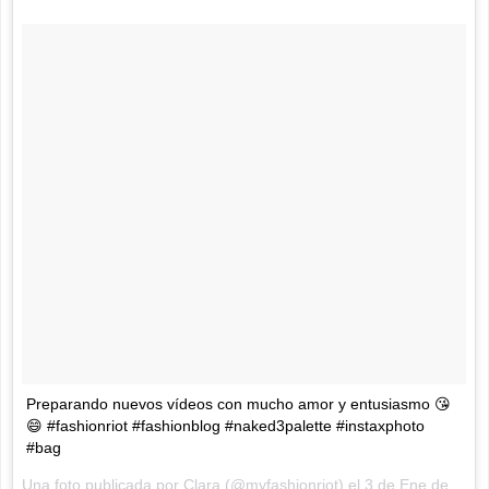
Preparando nuevos vídeos con mucho amor y entusiasmo 😘
😄 #fashionriot #fashionblog #naked3palette #instaxphoto
#bag
Una foto publicada por Clara (@myfashionriot) el
3 de Ene de 2016 a la(s) 3:06 PST